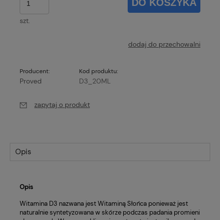
DO KOSZYKA
szt.
dodaj do przechowalni
Producent:
Kod produktu:
Proved
D3_20ML
zapytaj o produkt
Opis
Opis
Witamina D3 nazwana jest Witaminą Słońca ponieważ jest
naturalnie syntetyzowana w skórze podczas padania promieni