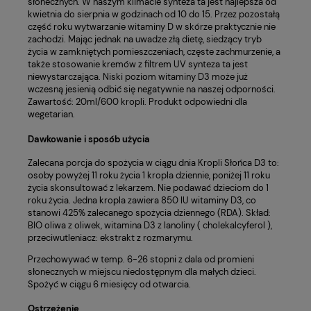
słonecznych. W naszym klimacie synteza ta jest najlepsza od
kwietnia do sierpnia w godzinach od 10 do 15. Przez pozostałą
część roku wytwarzanie witaminy D w skórze praktycznie nie
zachodzi. Mając jednak na uwadze złą dietę, siedzący tryb
życia w zamkniętych pomieszczeniach, częste zachmurzenie, a
także stosowanie kremów z filtrem UV synteza ta jest
niewystarczająca. Niski poziom witaminy D3 może już
wczesną jesienią odbić się negatywnie na naszej odporności.
Zawartość: 20ml/600 kropli. Produkt odpowiedni dla
wegetarian.
Dawkowanie i sposób użycia
Zalecana porcja do spożycia w ciągu dnia Kropli Słońca D3 to:
osoby powyżej 11 roku życia 1 kropla dziennie, poniżej 11 roku
życia skonsultować z lekarzem. Nie podawać dzieciom do 1
roku życia. Jedna kropla zawiera 850 IU witaminy D3, co
stanowi 425% zalecanego spożycia dziennego (RDA). Skład:
BIO oliwa z oliwek, witamina D3 z lanoliny ( cholekalcyferol ),
przeciwutleniacz: ekstrakt z rozmarymu.
Przechowywać w temp. 6-26 stopni z dala od promieni
słonecznych w miejscu niedostępnym dla małych dzieci.
Spożyć w ciągu 6 miesięcy od otwarcia.
Ostrzeżenie