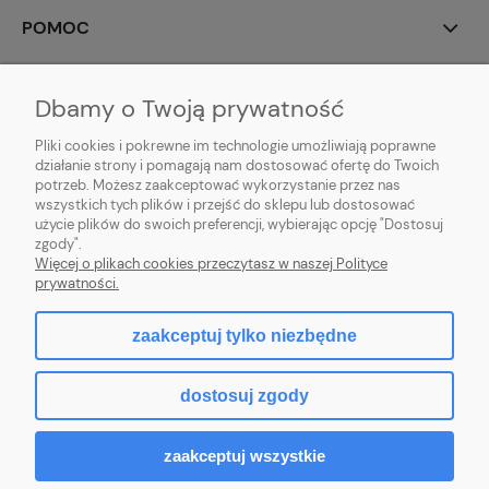
POMOC
MOJE KONTO
Dbamy o Twoją prywatność
PŁATNOŚCI I DOSTAWA
Pliki cookies i pokrewne im technologie umożliwiają poprawne
działanie strony i pomagają nam dostosować ofertę do Twoich
potrzeb. Możesz zaakceptować wykorzystanie przez nas
INFORMACJE
wszystkich tych plików i przejść do sklepu lub dostosować
użycie plików do swoich preferencji, wybierając opcję "Dostosuj
O NAS
zgody".
Więcej o plikach cookies przeczytasz w naszej Polityce
prywatności.
zaakceptuj tylko niezbędne
pokaż pełną wersję strony
dostosuj zgody
Sklep internetowy Shoper.pl
zaakceptuj wszystkie