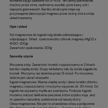
wchłania się go zaledwie od 15-40%. Ten cenny pierwiastek
tracimy przez stres, nadmierny wysiłek, picie kawy, coli i
napojów gazowanych. Bardzo atrakcyjne staje się
przyswajanie (absorpcja) magnezu przez skórę, która omija
układ trawienny.
Opis i skład
Sól magnezowa do kąpieli nóg działa odświeżająco i
odprężająco. Skład : sześciowodny chlorek magnezu MgCl2 x
6H2O-200gr.
Zawartość opakowania: 200g
Sposoby użycia
Moczenia stóp. Zawartość torebki rozpuszczamy w 2 litrach
bardzo ciepłej wody. Stopy wkładamy tak, by woda sięgała do
kostek. Moczymy raz dziennie przez 15 minut. Po moczeniu
dobrze jest ubrać skarpetki.
Kąpiel magnezowa. Wanna ciepłej wody i dwie torebki chlorku
magnezu, rozpuszczamy i moczymy się przez ok. 30 minut. Do
kąpieli nie używamy mydła ani szamponu. Podczas kąpieli
możemy odczuć delikatne pieczenie, które szybko mija. Jest
to zjawisko naturalne, uzależnione od naszej skóry.
Oliwa magnezowa. Nie jest to prawdziwa oliwa, a połączenie