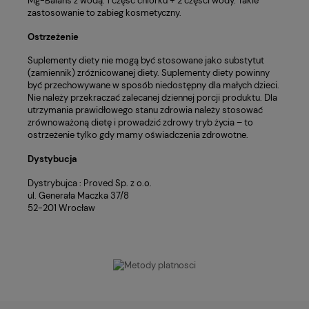
Mg-Balans z wodą. 1 część chlorku + 2 części wody. Takie
zastosowanie to zabieg kosmetyczny.
Ostrzeżenie
Suplementy diety nie mogą być stosowane jako substytut
(zamiennik) zróżnicowanej diety. Suplementy diety powinny
być przechowywane w sposób niedostępny dla małych dzieci.
Nie należy przekraczać zalecanej dziennej porcji produktu. Dla
utrzymania prawidłowego stanu zdrowia należy stosować
zrównoważoną dietę i prowadzić zdrowy tryb życia – to
ostrzeżenie tylko gdy mamy oświadczenia zdrowotne.
Dystybucja
Dystrybujca : Proved Sp. z o.o.
ul. Generała Maczka 37/8
52-201 Wrocław