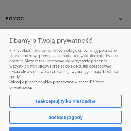
POMOC
MOJE KONTO
Dbamy o Twoją prywatność
PŁATNOŚCI I DOSTAWA
Pliki cookies i pokrewne im technologie umożliwiają poprawne
działanie strony i pomagają nam dostosować ofertę do Twoich
potrzeb. Możesz zaakceptować wykorzystanie przez nas
INFORMACJE
wszystkich tych plików i przejść do sklepu lub dostosować
użycie plików do swoich preferencji, wybierając opcję "Dostosuj
O NAS
zgody".
Więcej o plikach cookies przeczytasz w naszej Polityce
prywatności.
zaakceptuj tylko niezbędne
pokaż pełną wersję strony
dostosuj zgody
Sklep internetowy Shoper.pl